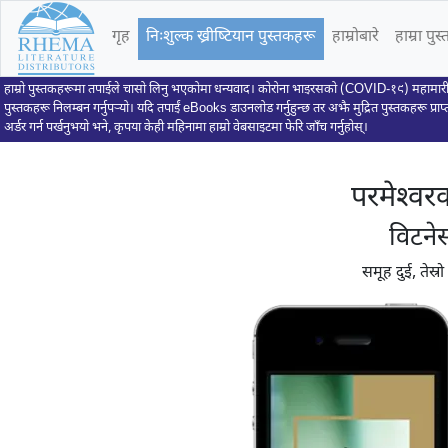
गृह
निःशुल्क ख्रीष्टियान पुस्तकहरू
हाम्रोबारे
हाम्रा पु
हाम्रो पुस्तकहरूमा तपाईले चासो लिनु भएकोमा धन्यवाद। कोरोना भाइरसको (COVID-१९) महामारी
पुस्तकहरू निलम्बन गर्नुपर्‍यो। यदि तपाईं eBooks डाउनलोड गर्नुहुन्छ तर अझै मुद्रित पुस्तकहरू प्राप्
अर्डर गर्न पर्खनुभयो भने, कृपया केही महिनामा हाम्रो वेबसाइटमा फेरि जाँच गर्नुहोस्।
परमेश्वरक
विटनेस
समूह दुई, तेस्र