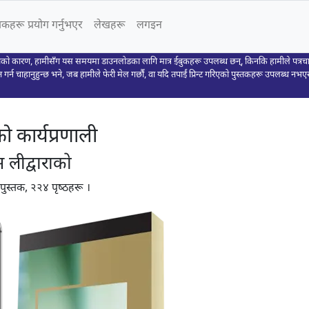
स्तकहरू प्रयोग गर्नुभएर
लेखहरू
लगइन
को कारण, हामीसँग यस समयमा डाउनलोडका लागि मात्र ईबुकहरू उपलब्ध छन्, किनकि हामीले पत्रच
त गर्न चाहानुहुन्छ भने, जब हामीले फेरी मेल गर्छौं, वा यदि तपाईं प्रिन्ट गरिएको पुस्तकहरू उपलब्ध नभए
ो कार्यप्रणाली
 लीद्वाराको
ो पुस्तक, २२४ पृष्ठहरू ।