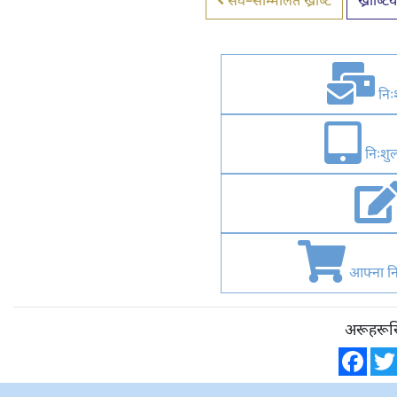
सर्व–सम्मिलित ख्रीष्ट
ख्रीष्
निःश
निःशुल
आफ्ना निः
अरूहरूसि
Fac