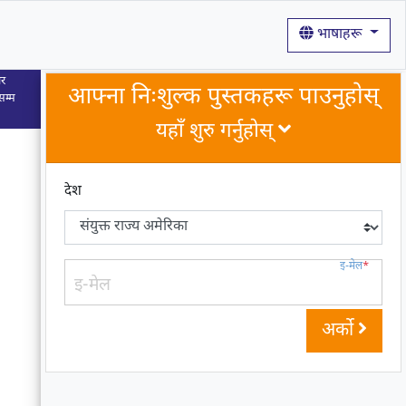
भाषाहरू
ार
आफ्ना निःशुल्क पुस्तकहरू पाउनुहोस्
सम्म
यहाँ शुरु गर्नुहोस्
देश
इ-मेल
*
अर्को