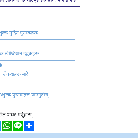
टियान जीवनका आधारभूत तत्वहरू, भाग तीन
ुल्क मुद्रित पुस्तकहरू
्क ख्रीष्टियान इबुकहरू
लेकखहरू बारे
शुल्क पुस्तकहरू पाउनुहोस्
त शेयर गर्नुहोस्
ebook
Twitter
WhatsApp
Line
Share