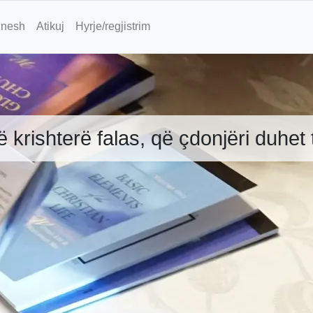
 nesh
Atikuj
Hyrje/regjistrim
të krishterë falas, që çdonjëri duhet t