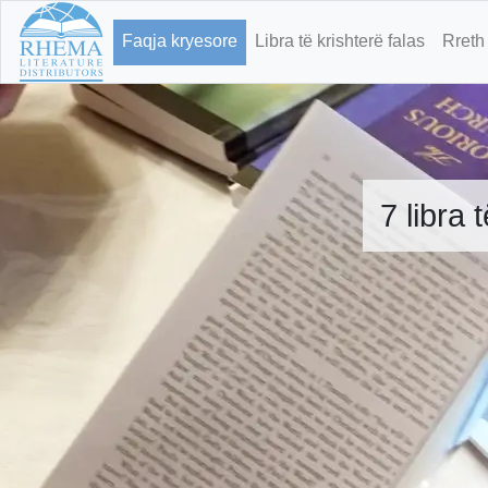
Faqja kryesore
Libra të krishterë falas
Rreth
7 libra 