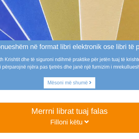
onueshëm në format libri elektronik ose libri të p
h Krishtit dhe të siguroni ndihmë praktike për jetën tuaj të krisht
 përparojnë njëra pas tjetrës dhe janë një furnizim i mrekullue
Mësoni më shumë
Merrni librat tuaj falas
Filloni këtu