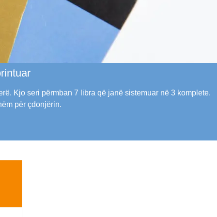
rintuar
erë.
Kjo seri përmban 7 libra që janë sistemuar në 3 komplete.
shëm për çdonjërin.