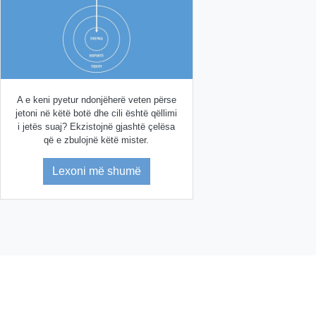
A e keni pyetur ndonjëherë veten përse
jetoni në këtë botë dhe cili është qëllimi
i jetës suaj? Ekzistojnë gjashtë çelësa
që e zbulojnë këtë mister.
Lexoni më shumë