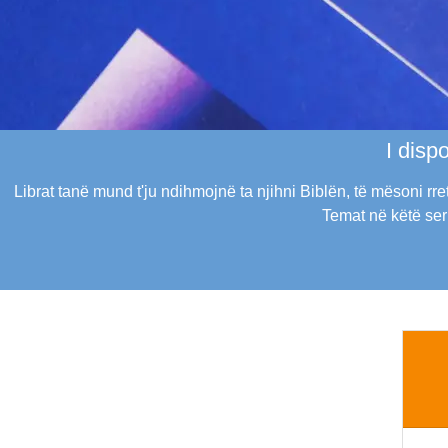
I disp
Librat tanë mund t'ju ndihmojnë ta njihni Biblën, të mësoni rret
Temat në këtë seri