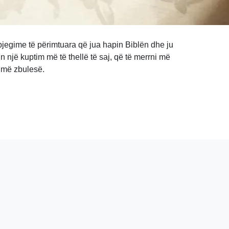
jegime të përimtuara që jua hapin Biblën dhe ju
in një kuptim më të thellë të saj, që të merrni më
më zbulesë.