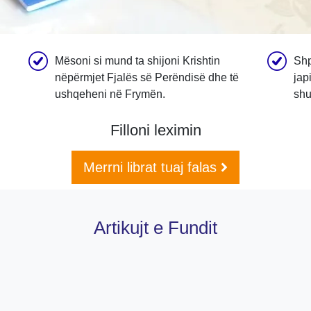
Mësoni si mund ta shijoni Krishtin
Shp
nëpërmjet Fjalës së Perëndisë dhe të
jap
ushqeheni në Frymën.
shu
Filloni leximin
Merrni librat tuaj falas
Artikujt e Fundit