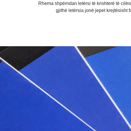
Rhema shpërndan letërsi të krishterë të cilë
gjithë letërsia jonë jepet krejtësisht 