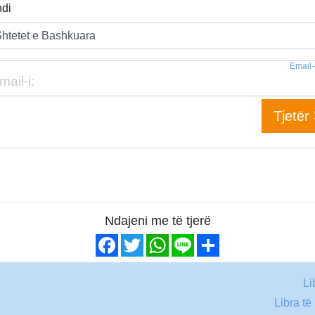
di
Email-i
Tjetër
Ndajeni me të tjerë
Facebook
Twitter
WhatsApp
Line
Share
Li
Libra të