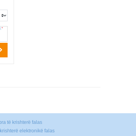
:
*
bra të krishterë falas
 krishterë elektronikë falas