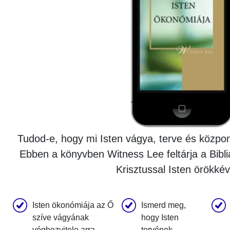
Tudod-e, hogy mi Isten vágya, terve és közpo
Ebben a könyvben Witness Lee feltárja a Bibli
Krisztussal Isten örökké
Isten ökonómiája az Ő
Ismerd meg,
szíve vágyának
hogy Isten
véghezvitele arra
tervének