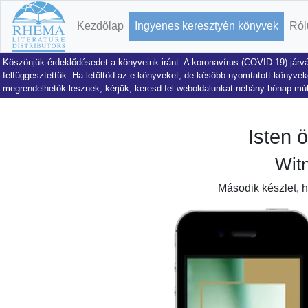
Kezdőlap
Ingyenes keresztyén könyvek
Ról
Köszönjük érdeklődésedet a könyveink iránt. A koronavírus (COVID-19) járvá
felfüggesztettük. Ha letöltöd az e-könyveket, de később nyomtatott könyveke
megrendelhetők lesznek, kérjük, keresd fel weboldalunkat néhány hónap mú
Isten 
Wit
Második készlet, 