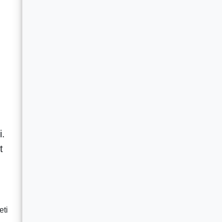
i.
t
eti