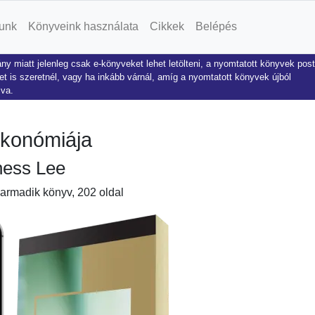
unk
Könyveink használata
Cikkek
Belépés
ny miatt jelenleg csak e-könyveket lehet letölteni, a nyomtatott könyvek pos
t is szeretnél, vagy ha inkább várnál, amíg a nyomtatott könyvek újból
lva.
ökonómiája
ness Lee
harmadik könyv, 202 oldal