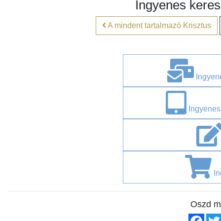
Ingyenes keres
A mindent tartalmazó Krisztus
Ingyene
Ingyenes
In
Oszd m
Fac