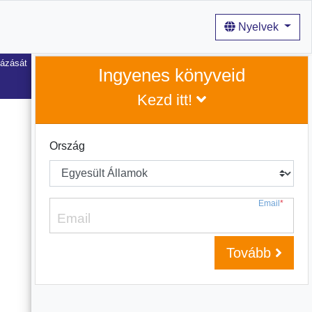
Nyelvek
tázását
Ingyenes könyveid
Kezd itt!
Ország
Email
*
Tovább