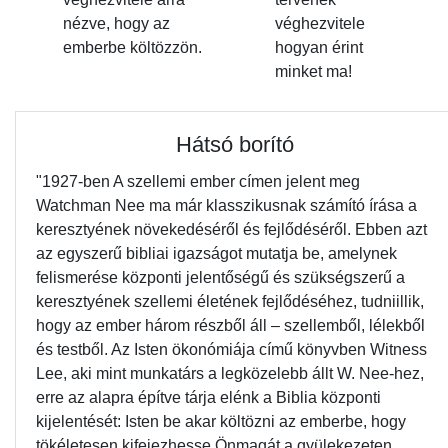
nézve, hogy az
véghezvitele
emberbe költözzön.
hogyan érint
minket ma!
Hátsó borító
"1927-ben A szellemi ember címen jelent meg
Watchman Nee ma már klasszikusnak számító írása a
keresztyének növekedéséről és fejlődéséről. Ebben azt
az egyszerű bibliai igazságot mutatja be, amelynek
felismerése központi jelentőségű és szükségszerű a
keresztyének szellemi életének fejlődéséhez, tudniillik,
hogy az ember három részből áll – szellemből, lélekből
és testből. Az Isten ökonómiája című könyvben Witness
Lee, aki mint munkatárs a legközelebb állt W. Nee-hez,
erre az alapra építve tárja elénk a Biblia központi
kijelentését: Isten be akar költözni az emberbe, hogy
tökéletesen kifejezhesse Önmagát a gyülekezeten