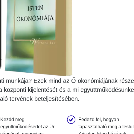
nti munkája? Ezek mind az Ő ökonómiájának része
a központi kijelentését és a mi együttműködésünke
való tervének beteljesítésében.
Kezdd meg
Fedezd fel, hogyan
együttműködésedet az Úr
tapasztalható meg a testül
vágyával, megnyitva
Krisztus Isten házának