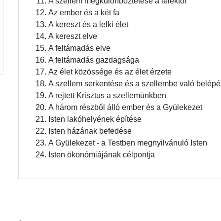
A szellem megkülönböztetése a lélektől
Az ember és a két fa
A kereszt és a lelki élet
A kereszt elve
A feltámadás elve
A feltámadás gazdagsága
Az élet közössége és az élet érzete
A szellem serkentése és a szellembe való belépé
A rejtett Krisztus a szellemünkben
A három részből álló ember és a Gyülekezet
Isten lakóhelyének építése
Isten házának befedése
A Gyülekezet - a Testben megnyilvánuló Isten
Isten ökonómiájának célpontja