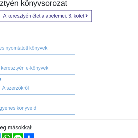
ztyén könyvsorozat
A keresztyén élet alapelemei, 3. kötet
s nyomtatott könyvek
 keresztyén e-könyvek
A szerzőkről
gyenes könyveid
eg másokkal!
ebook
Twitter
WhatsApp
Line
Share