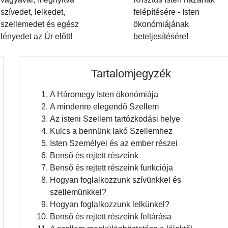
szívedet, lelkedet,
felépítésére - Isten
szellemedet és egész
ökonómiájának
lényedet az Úr előtt!
beteljesítésére!
Tartalomjegyzék
A Háromegy Isten ökonómiája
A mindenre elegendő Szellem
Az isteni Szellem tartózkodási helye
Kulcs a bennünk lakó Szellemhez
Isten Személyei és az ember részei
Benső és rejtett részeink
Benső és rejtett részeink funkciója
Hogyan foglalkozzunk szívünkkel és
szellemünkkel?
Hogyan foglalkozzunk lelkünkel?
Benső és rejtett részeink feltárása