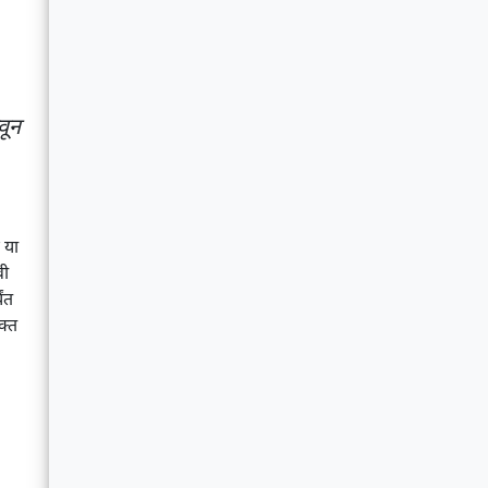
वून
 या
वी
यंत
क्त