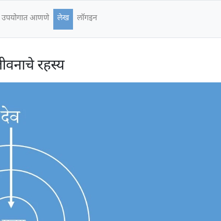
े उपयोगात आणणे
लेख
लॉगइन
ीवनाचे रहस्य