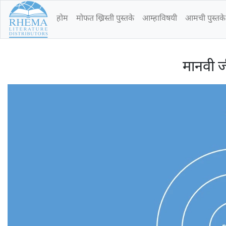
होम
मोफत ख्रिस्ती पुस्तके
आम्हाविषयी
आमची पुस्तक
मानवी ज