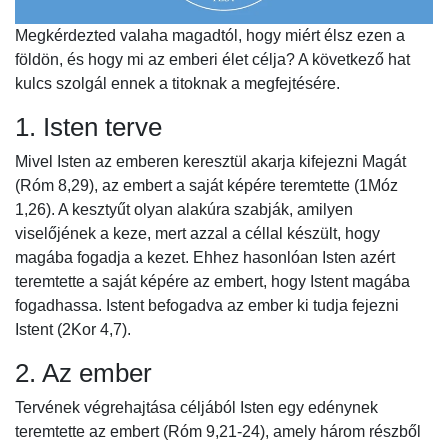
Megkérdezted valaha magadtól, hogy miért élsz ezen a
földön, és hogy mi az emberi élet célja? A következő hat
kulcs szolgál ennek a titoknak a megfejtésére.
1. Isten terve
Mivel Isten az emberen keresztül akarja kifejezni Magát
(Róm 8,29), az embert a saját képére teremtette (1Móz
1,26). A kesztyűt olyan alakúra szabják, amilyen
viselőjének a keze, mert azzal a céllal készült, hogy
magába fogadja a kezet. Ehhez hasonlóan Isten azért
teremtette a saját képére az embert, hogy Istent magába
fogadhassa. Istent befogadva az ember ki tudja fejezni
Istent (2Kor 4,7).
2. Az ember
Tervének végrehajtása céljából Isten egy edénynek
teremtette az embert (Róm 9,21-24), amely három részből