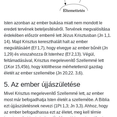
Isten azonban az ember bukása miatt nem mondott le
eredeti tervének beteljesítéséről. Tervének megvalósítása
érdekében először emberré lett Jézus Krisztusban (Jn 1,1.
14). Majd Krisztus kereszthalált halt az ember
megváltásáért (Ef 1,7), hogy elvegye az ember bűnét (Jn
1,29) és visszahozza őt Istenhez (Ef 2,13). Végül,
feltámadásával, Krisztus megelevenítő Szellemmé lett
(1Kor 15,45b), hogy kitölthesse mérhetetlenül gazdag
életét az ember szellemébe (Jn 20,22. 3,6).
5. Az ember újjászületése
Mivel Krisztus megelevenítő Szellemmé lett, az ember
most már befogadhatja Isten életét a szellemébe. A Biblia
ezt újjászületésnek nevezi (1Pt 1,3; Jn 3,3). Ahhoz, hogy
az ember befogadhassa ezt az életet, meg kell térnie