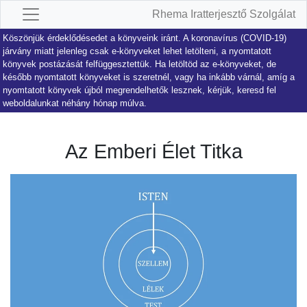
Rhema Iratterjesztő Szolgálat
Köszönjük érdeklődésedet a könyveink iránt. A koronavírus (COVID-19)
járvány miatt jelenleg csak e-könyveket lehet letölteni, a nyomtatott
könyvek postázását felfüggesztettük. Ha letöltöd az e-könyveket, de
később nyomtatott könyveket is szeretnél, vagy ha inkább várnál, amíg a
nyomtatott könyvek újból megrendelhetők lesznek, kérjük, keresd fel
weboldalunkat néhány hónap múlva.
Az Emberi Élet Titka