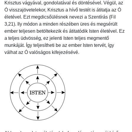
Krisztus vágyával, gondolatával és döntésével. Végül, az
Ó visszajövetelekor, Krisztus a hívő testét is átitatja az Ó
életével. Ezt megdicsőülésnek nevezi a Szentírás (Fil
3,21). Ily módon a minden részében üres és megsérült
ember teljesen betöltekezik és átitatódik Isten életével. Ez
a teljes üdvösség, ez jelenti Isten teljes megmentő
munkáját. Így teljesítheti be az ember Isten tervét, így
válhat az Ó valóságos kifejezésévé.