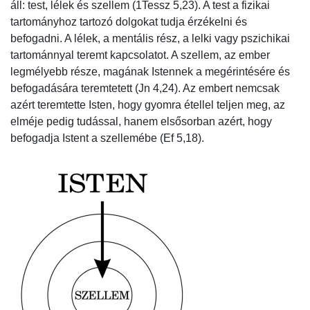
áll: test, lélek és szellem (1Tessz 5,23). A test a fizikai
tartományhoz tartozó dolgokat tudja érzékelni és
befogadni. A lélek, a mentális rész, a lelki vagy pszichikai
tartománnyal teremt kapcsolatot. A szellem, az ember
legmélyebb része, magának Istennek a megérintésére és
befogadására teremtetett (Jn 4,24). Az embert nemcsak
azért teremtette Isten, hogy gyomra étellel teljen meg, az
elméje pedig tudással, hanem elsősorban azért, hogy
befogadja Istent a szellemébe (Ef 5,18).