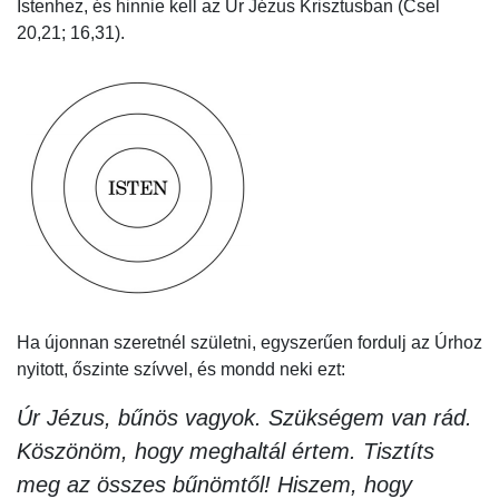
Istenhez, és hinnie kell az Úr Jézus Krisztusban (Csel
20,21; 16,31).
Ha újonnan szeretnél születni, egyszerűen fordulj az Úrhoz
nyitott, őszinte szívvel, és mondd neki ezt:
Úr Jézus, bűnös vagyok. Szükségem van rád.
Köszönöm, hogy meghaltál értem. Tisztíts
meg az összes bűnömtől! Hiszem, hogy