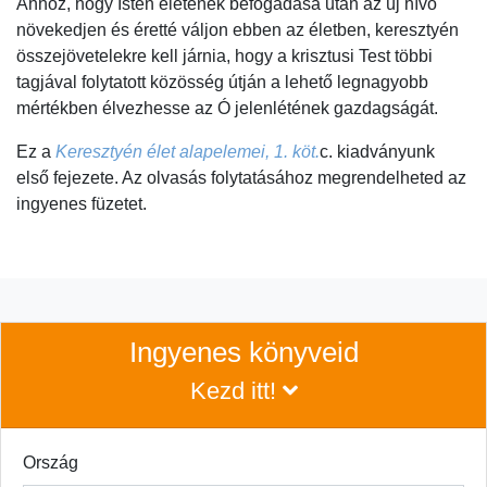
Ahhoz, hogy Isten életének befogadása után az új hívő
növekedjen és éretté váljon ebben az életben, keresztyén
összejövetelekre kell járnia, hogy a krisztusi Test többi
tagjával folytatott közösség útján a lehető legnagyobb
mértékben élvezhesse az Ó jelenlétének gazdagságát.
Ez a
Keresztyén élet alapelemei, 1. köt.
c. kiadványunk
első fejezete. Az olvasás folytatásához megrendelheted az
ingyenes füzetet.
Ingyenes könyveid
Kezd itt!
Ország