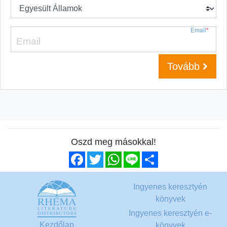
Email
*
Tovább
Oszd meg másokkal!
Facebook
Twitter
WhatsApp
Line
Share
Ingyenes keresztyén
könyvek
Ingyenes keresztyén e-
Kezdőlap
könyvek