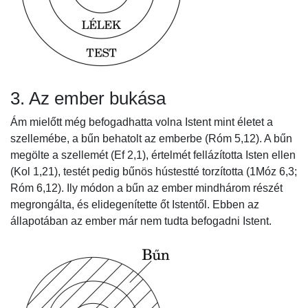
3. Az ember bukása
Ám mielőtt még befogadhatta volna Istent mint életet a
szellemébe, a bűn behatolt az emberbe (Róm 5,12). A bűn
megölte a szellemét (Ef 2,1), értelmét fellázította Isten ellen
(Kol 1,21), testét pedig bűnös hústestté torzította (1Móz 6,3;
Róm 6,12). Ily módon a bűn az ember mindhárom részét
megrongálta, és elidegenítette őt Istentől. Ebben az
állapotában az ember már nem tudta befogadni Istent.