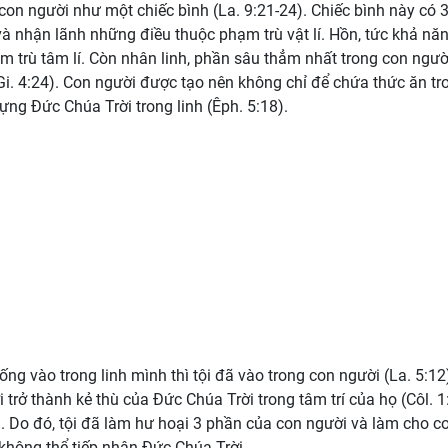
on người như một chiếc bình (La. 9:21-24). Chiếc bình này có 
 và nhận lãnh những điều thuộc phạm trù vật lí. Hồn, tức khả nă
m trù tâm lí. Còn nhân linh, phần sâu thẳm nhất trong con ngườ
Gi. 4:24). Con người được tạo nên không chỉ để chứa thức ăn tr
ựng Đức Chúa Trời trong linh (Êph. 5:18).
g vào trong linh mình thì tội đã vào trong con người (La. 5:12
 trở thành kẻ thù của Đức Chúa Trời trong tâm trí của họ (Côl. 1
12). Do đó, tội đã làm hư hoại 3 phần của con người và làm cho c
 không thể tiếp nhận Đức Chúa Trời.