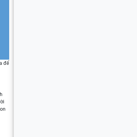
a để
nh
ời
con