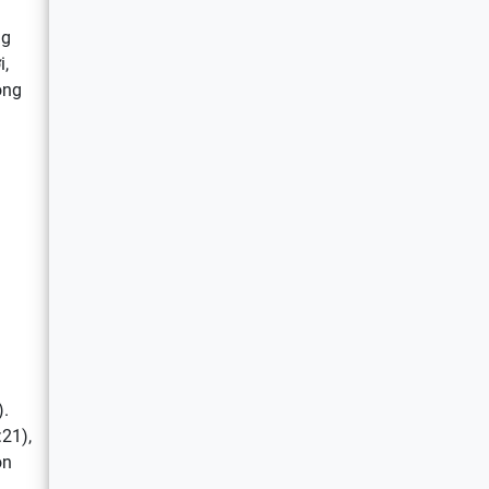
3
ng
i,
ong
).
:21),
on