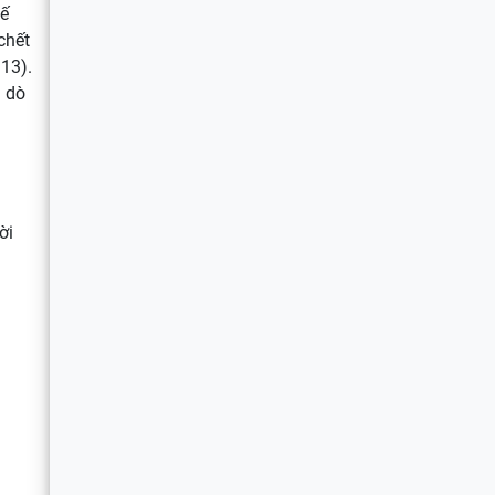
kế
chết
:13).
g dò
ời