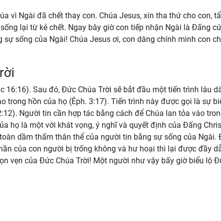
a vì Ngài đã chết thay con. Chúa Jesus, xin tha thứ cho con, t
sống lại từ kẻ chết. Ngay bây giờ con tiếp nhận Ngài là Đấng c
ng sự sống của Ngài! Chúa Jesus ơi, con dâng chính mình con c
rời
 16:16). Sau đó, Đức Chúa Trời sẽ bắt đầu một tiến trình lâu dà
ào trong hồn của họ (Êph. 3:17). Tiến trình này được gọi là sự b
. 2:12). Người tin cần hợp tác bằng cách để Chúa lan tỏa vào tro
ủa họ là một với khát vọng, ý nghĩ và quyết định của Đấng Chris
n toàn dầm thấm thân thể của người tin bằng sự sống của Ngài. 
 phần của con người bị trống không và hư hoại thì lại được đầy d
rọn vẹn của Đức Chúa Trời! Một người như vậy bấy giờ biểu lộ 