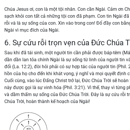
Chúa Jesus ơi, con là một tội nhân. Con cần Ngài. Cảm ơn Chú
sạch khỏi con tất cả những tội con đã phạm. Con tin Ngài đã 
rỗi và là sự sống của con. Xin vào trong con! Đổ đầy con bằ
Ngài vì mục đích của Ngài.
6. Sự cứu rỗi trọn vẹn của Đức Chúa T
Sau khi đã tái sinh, một người tin cần phải được báp-têm (Mác
dần dần lan tỏa chính Ngài là sự sống từ linh của người tin v
đổi (La. 12:2), đòi hỏi phải có sự hợp tác của người tin (Phil
hồn của họ cho đến khi khát vọng, ý nghĩ và mọi quyết định c
Cuối cùng, vào lúc Đấng Christ trở lại, Đức Chúa Trời sẽ hoà
này được gọi là sự vinh hóa (Phil. 3:21). Vì thế, thay vì từng
và dầm thấm sự sống của Đức Chúa Trời. Đây là sự cứu rỗi t
Chúa Trời, hoàn thành kế hoạch của Ngài!