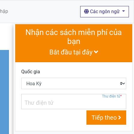
nhập
Các ngôn ngữ
Nhận các sách miễn phí của
bạn
Bắt đầu tại đây
Quốc gia
Thư điện tử
*
Tiếp theo