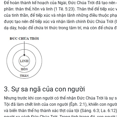
Để hoàn thành kế hoạch của Ngài, Đức Chúa Trời đã tạo nên c
phần: thân thể, hồn và linh (1 Tê. 5:23). Thân thể để tiếp xúc
của tinh thần, để tiếp xúc và nhận lãnh những điều thuộc phạ
được tạo nên để tiếp xúc và nhận lãnh chính Đức Chúa Trời (
dạ dày, hoặc để chứa tri thức trong tâm trí, mà còn để chứa đ
3. Sự sa ngã của con người
Nhưng trước khi con người có thể nhận Đức Chúa Trời là sự sốn
Tội đã làm chết linh của con người (Êph. 2:1), khiến con người
và biến thân thể họ thành xác thịt của tội (Sáng. 6:3; La. 6:
người xa cách Đức Chúa Trời. Trong tình trạng đó, con người