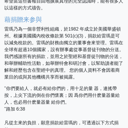
希望當這些書報自由地擴展真理的完全認識時，能有很多人
以這樣的方式禱告。
藉捐贈来参與
雷瑪乃為一個非營利性組織，於1982 年成立於美國華盛頓
州。根據美國國內稅收條款第 501(c)(3)，捐款給雷瑪是可
以減免稅款的。雷瑪的財務由獨立的董事會來管理。雷瑪在
全球有超過10個國家，設有辦事處從事基督徒刊物的分送。
我們感謝所有的捐款，並用之於聖經和基督徒刊物的分送，
和舉辦輔助性活動，如舉辦特會和研討會，以幫助讀者能了
解和經歷包含在聖經中的真理。 您的個人資料不會因着商
業目的或與其他機構共享而被揭露。
"你們要給人，就必有給你們的，用十足的量 器，連搖帶
按，上尖下流的倒在你們懷裏；因 爲你們用什麽量器量給
人，也必用什麽量器量 給你們。
"路加 6:38
凡從主來的負担，願意捐款給雷瑪的，可透過以下方式捐