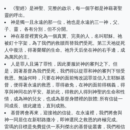
《聖經》是神聖、完整的啟示，每一個字都是神藉著聖
靈的呼出。
神是獨一且永遠的那一位，祂也是永遠的三一神，父、
子、靈， 各有分別，但不分開。
神在基督裡實化為一個真實、完美的人，名叫耶穌。祂
被釘十字架，為了我們的救贖而替我們受死。第三天祂從死
人中復活，得著榮耀的生命。祂升天后坐在神的右手邊，成
為萬民的主。
人是罪人且滿了罪性，因此要服於神的審判之下。但
是，因著基督為我們受死，我們得以從罪和神的審判下領受
救恩。無論何時，只要在神的面前悔改認罪並信入主耶穌基
督，便得著永遠的救恩，罪得赦免，在神的面前得稱義，得
享與神同在的平安。基於此，得救的人得到神聖的生命和性
情，成為神的兒女，也成為基督身體裡的肢體; 所有信徒一
同成長、彼此建造，直到成熟。
基督將會再來，迎接祂的信徒。在永遠裡，我們將會與
神一同居住在新耶路撒冷，即神選民之救恩的終極完成。
雷瑪的目標是免費提供一系列傑出的基督徒叢書，我們相信