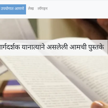
े उपयोगात आणणे
लेख
लॉगइन
 मार्गदर्शक यानात्याने असलेली आमची पुस्तके