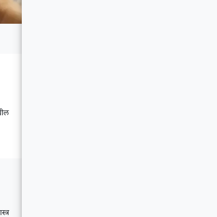
ेखील
्त्र