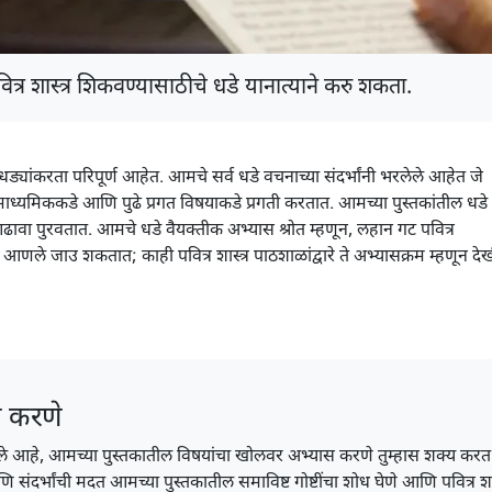
ित्र शास्त्र शिकवण्यासाठीचे धडे यानात्याने करु शकता.
 धड्यांकरता परिपूर्ण आहेत. आमचे सर्व धडे वचनाच्या संदर्भांनी भरलेले आहेत जे
 माध्यमिककडे आणि पुढे प्रगत विषयाकडे प्रगती करतात. आमच्या पुस्तकांतील धडे
त आढावा पुरवतात. आमचे धडे वैयक्तीक अभ्यास श्रोत म्हणून, लहान गट पवित्र
त आणले जाउ शकतात; काही पवित्र शास्त्र पाठशाळांद्वारे ते अभ्यासक्रम म्हणून द
ग करणे
नी भरलेले आहे, आमच्या पुस्तकातील विषयांचा खोलवर अभ्यास करणे तुम्हास शक्य करत
 संदर्भांची मदत आमच्या पुस्तकातील समाविष्ट गोष्टींचा शोध घेणे आणि पवित्र शास