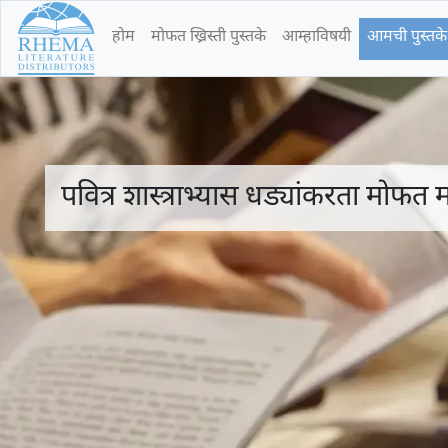
होम
मोफत ख्रिस्ती पुस्तके
आम्हाविषयी
आमची पुस्तक
पवित्र शास्त्राभ्यास धड्यांकरता मोफत