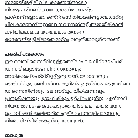
സമയങ്ങളില് വില കാരണത്താലോ,
നിയമപ്രശ്നങ്ങളാലോ, അന്താരാഷ്ട്ര
പ്രശ്നങ്ങളാലോ, കസ്റ്റംസ് നിയമങ്ങളാലോ, മറ്റു
ചില കാരണങ്ങളാലോ സാധനങ്ങള് അയയ്ക്കാ൯
കഴിയില്ല. ഇവ യയെല്ലാം തന്നെ
കാരണങ്ങളില്ലാതെ മാറ്റം
വരുത്താവുന്നതാണ്.
പകര്പ്പവകാശം
ഈ വെബ് സൈറ്റിലുള്ളതെല്ലാം റീമ ലിറ്ററേച്ചര്
ഡിസ്ട്രീബ്യൂട്ടേഴ്സിന് സ്വന്തവും
അധികാരപ്പെട്ടിട്ടുള്ളതുമാണ്. ലോഗോസും,
ടെക്സ്റ്റും, അഭിനന്ദന കുറിപ്പും
ഉള്പ്പെടെ ഇതിലെ
ഡിസൈനിങ്ങും, ലേ ഔട്ടും, വീക്ഷണവും,
പ്രത്യക്ഷതയും, ഗ്രാഫിക്കും ഉള്പ്പെടുന്നു
. എന്നാല്
നിയന്ത്രണം ഏര്പ്പെടുത്തിയിട്ടില്ല.
ഫയര് യൂസ്
പ്രൊവിഷ൯ അല്ലാത്ത എല്ലാ പുനരുല്പാദനവും
നിരോധിച്ചിരിക്കുന്നു.incomplete
ബാധ്യത