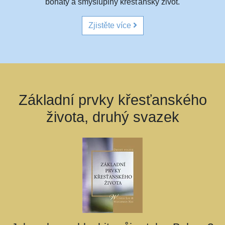
bohatý a smysluplný křesťanský život.
Zjistěte více
Základní prvky křesťanského
života, druhý svazek