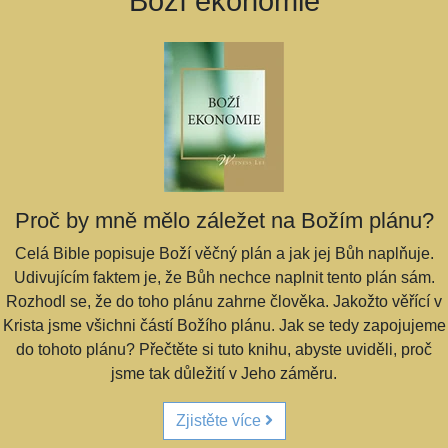
Boží ekonomie
Proč by mně mělo záležet na Božím plánu?
Celá Bible popisuje Boží věčný plán a jak jej Bůh naplňuje.
Udivujícím faktem je, že Bůh nechce naplnit tento plán sám.
Rozhodl se, že do toho plánu zahrne člověka. Jakožto věřící v
Krista jsme všichni částí Božího plánu. Jak se tedy zapojujeme
do tohoto plánu? Přečtěte si tuto knihu, abyste uviděli, proč
jsme tak důležití v Jeho záměru.
Zjistěte více