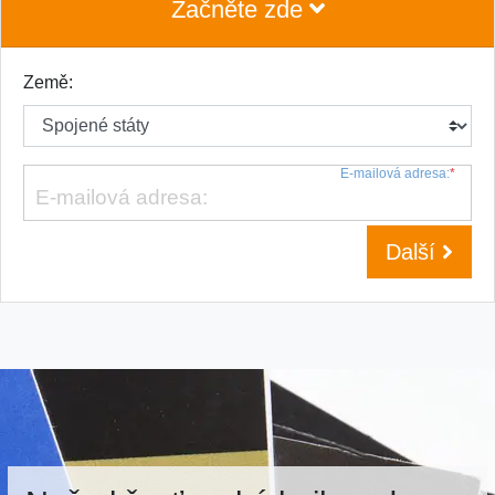
Začněte zde
Země:
E-mailová adresa:
*
Další