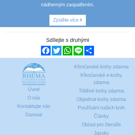
nádherným zaopatřením.
Zjistěte více
Sdílejte s druhými
Facebook
Twitter
WhatsApp
Line
Share
Křesťanské knihy zdarma
Křesťanské e-knihy
zdarma
Úvod
Tištěné knihy zdarma
O nás
Objednat knihy zdarma
Kontaktujte nás
Používání našich knih
Darovat
Články
Oblast pro čtenáře
Jazyky