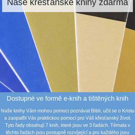
Naše křesťanské knihy zdarma
Dostupné ve formě e-knih a tištěných knih
Naše knihy Vám mohou pomoci poznávat Bibli, učit se o Kristu
a zaopatřit Vás praktickou pomocí pro Váš křesťanský život.
Tyto řady obsahují 7 knih, které jsou ve 3 řadách. Témata v
těchto řadách jsou postupně rozvíjející a pro každého jsou