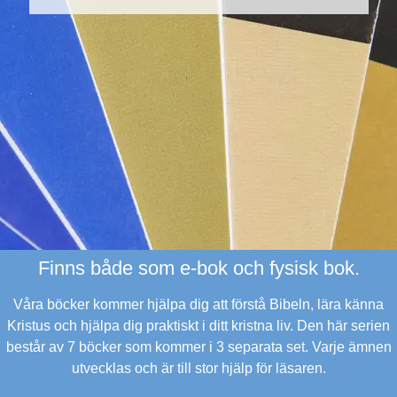
Finns både som e-bok och fysisk bok.
Våra böcker kommer hjälpa dig att förstå Bibeln, lära känna
Kristus och hjälpa dig praktiskt i ditt kristna liv.
Den här serien
består av 7 böcker som kommer i 3 separata set. Varje ämnen
utvecklas och är till stor hjälp för läsaren.