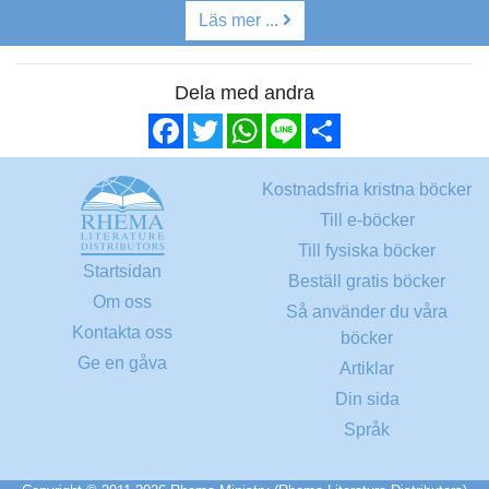
Läs mer ...
Dela med andra
Facebook
Twitter
WhatsApp
Line
Share
Kostnadsfria kristna böcker
Till e-böcker
Till fysiska böcker
Startsidan
Beställ gratis böcker
Om oss
Så använder du våra
Kontakta oss
böcker
Ge en gåva
Artiklar
Din sida
Språk