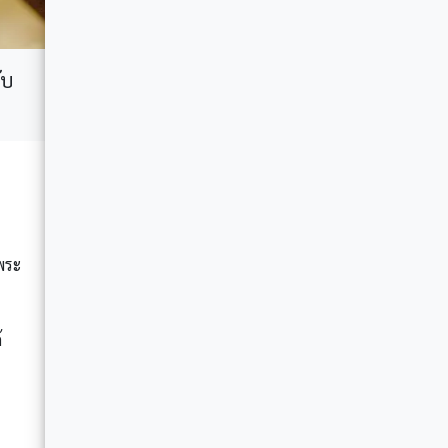
ับ
พระ
้