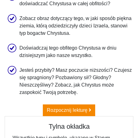
doświadczać Chrystusa w całej obfitości?
Zobacz obraz dotyczący tego, w jaki sposób piękna
ziemia, którą odziedziczyły dzieci Izraela, stanowi
typ bogactw Chrystusa.
Doświadczaj tego obfitego Chrystusa w dniu
dzisiejszym jako nasze wszystko.
Jesteś przybity? Masz poczucie niższości? Czujesz
się spragniony? Pozbawiony sił? Głodny?
Nieszczęśliwy? Zobacz, jak Chrystus może
zaspokoić Twoją potrzebę.
Rozpocznij lekturę
Tylna okładka
„Wszystkie typy i symbole, ukazane w Starym