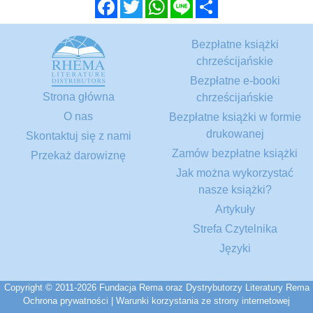
Facebook
Twitter
WhatsApp
Line
Share
Bezpłatne książki
chrześcijańskie
Bezpłatne e-booki
Strona główna
chrześcijańskie
O nas
Bezpłatne książki w formie
drukowanej
Skontaktuj się z nami
Zamów bezpłatne książki
Przekaż darowiznę
Jak można wykorzystać
nasze książki?
Artykuły
Strefa Czytelnika
Języki
Copyright © 2011-2026 Fundacja Rema oraz Dystrybutorzy Literatury Rema
Ochrona prywatności
|
Warunki korzystania ze strony internetowej