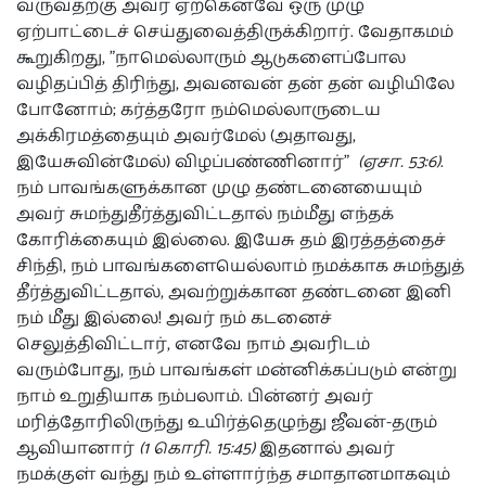
வருவதற்கு அவர் ஏற்கெனவே ஒரு முழு
ஏற்பாட்டைச் செய்துவைத்திருக்கிறார். வேதாகமம்
கூறுகிறது, "நாமெல்லாரும் ஆடுகளைப்போல
வழிதப்பித் திரிந்து, அவனவன் தன் தன் வழியிலே
போனோம்; கர்த்தரோ நம்மெல்லாருடைய
அக்கிரமத்தையும் அவர்மேல் (அதாவது,
இயேசுவின்மேல்) விழப்பண்ணினார்"
(ஏசா. 53:6)
.
நம் பாவங்களுக்கான முழு தண்டனையையும்
அவர் சுமந்துதீர்த்துவிட்டதால் நம்மீது எந்தக்
கோரிக்கையும் இல்லை. இயேசு தம் இரத்தத்தைச்
சிந்தி, நம் பாவங்களையெல்லாம் நமக்காக சுமந்துத்
தீர்த்துவிட்டதால், அவற்றுக்கான தண்டனை இனி
நம் மீது இல்லை! அவர் நம் கடனைச்
செலுத்திவிட்டார், எனவே நாம் அவரிடம்
வரும்போது, நம் பாவங்கள் மன்னிக்கப்படும் என்று
நாம் உறுதியாக நம்பலாம். பின்னர் அவர்
மரித்தோரிலிருந்து உயிர்த்தெழுந்து ஜீவன்-தரும்
ஆவியானார்
(1 கொரி. 15:45)
இதனால் அவர்
நமக்குள் வந்து நம் உள்ளார்ந்த சமாதானமாகவும்