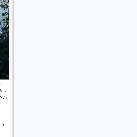
t
la …
:37
)
 a