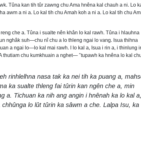
bawk. Tûna kan tih tûr zawng chu Ama hnêna kal chauh a ni. Lo k
ha awm a ni a. Lo kal tih chu Amah koh a ni a. Lo kal tih chu A
reng che a. Tûna i sualte nên khân lo kal rawh. Tûna i hlauhna
 hun nghâk suh—chu nî chu a lo thleng ngai lo vang. Isua thihna
 ngai lo—lo kal mai rawh. I lo kal a, Isua i rin a, i thinlung i
 A thutiam chu kumkhuain a nghet— "tupawh ka hnêna lo kal ch
leh rinhlelhna nasa tak ka nei tih ka puang a, mah
ima ka sualte thleng fai tûrin kan ngên che a, min
g a. Tichuan ka nih ang angin i hnênah ka lo kal a
a chhûnga lo lût tûrin ka sâwm a che. Lalpa Isu, ka