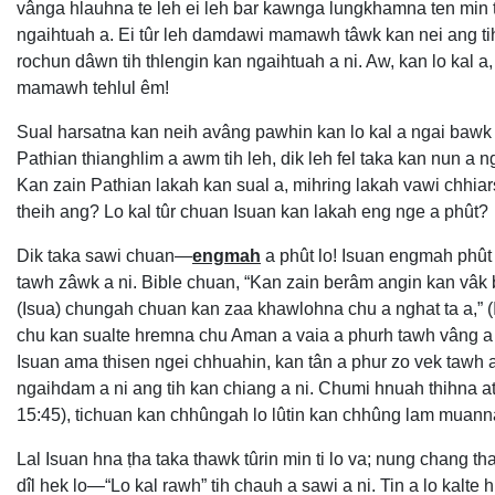
vânga hlauhna te leh ei leh bar kawnga lungkhamna ten min t
ngaihtuah a. Ei tûr leh damdawi mamawh tâwk kan nei ang ti
rochun dâwn tih thlengin kan ngaihtuah a ni. Aw, kan lo kal 
mamawh tehlul êm!
Sual harsatna kan neih avâng pawhin kan lo kal a ngai bawk 
Pathian thianghlim a awm tih leh, dik leh fel taka kan nun a n
Kan zain Pathian lakah kan sual a, mihring lakah vawi chhia
theih ang? Lo kal tûr chuan Isuan kan lakah eng nge a phût?
Dik taka sawi chuan—
engmah
a phût lo! Isuan engmah phût 
tawh zâwk a ni. Bible chuan, “Kan zain berâm angin kan vâ
(Isua) chungah chuan kan zaa khawlohna chu a nghat ta a,” (I
chu kan sualte hremna chu Aman a vaia a phurh tawh vâng a 
Isuan ama thisen ngei chhuahin, kan tân a phur zo vek tawh a 
ngaihdam a ni ang tih kan chiang a ni. Chumi hnuah thihna a
15:45), tichuan kan chhûngah lo lûtin kan chhûng lam muanna 
Lal Isuan hna ṭha taka thawk tûrin min ti lo va; nung chang tha
dîl hek lo—“Lo kal rawh” tih chauh a sawi a ni. Tin a lo ka