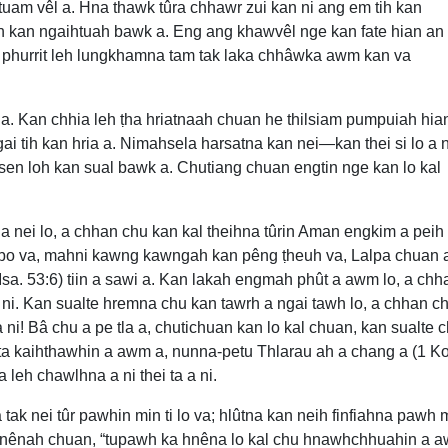
uam vêl a. Hna thawk tûra chhawr zui kan ni ang em tih kan
h kan ngaihtuah bawk a. Eng ang khawvêl nge kan fate hian an
a, phurrit leh lungkhamna tam tak laka chhâwka awm kan va
a. Kan chhia leh ṭha hriatnaah chuan he thilsiam pumpuiah hia
gai tih kan hria a. Nimahsela harsatna kan nei—kan thei si lo a n
rsen loh kan sual bawk a. Chutiang chuan engtin nge kan lo kal
a nei lo, a chhan chu kan kal theihna tûrin Aman engkim a peih
k bo va, mahni kawng kawngah kan pêng ṭheuh va, Lalpa chuan 
sa. 53:6) tiin a sawi a. Kan lakah engmah phût a awm lo, a chh
ni. Kan sualte hremna chu kan tawrh a ngai tawh lo, a chhan c
ni! Bâ chu a pe tla a, chutichuan kan lo kal chuan, kan sualte 
ta kaihthawhin a awm a, nunna-petu Thlarau ah a chang a (1 Ko
leh chawlhna a ni thei ta a ni.
 tak nei tûr pawhin min ti lo va; hlûtna kan neih finfiahna pawh 
lte hnênah chuan, “tupawh ka hnêna lo kal chu hnawhchhuahin a 