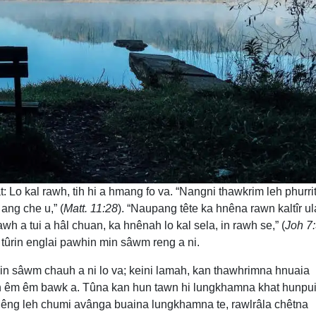
Lo kal rawh, tih hi a hmang fo va. “Nangni thawkrim leh phurri
ang che u,” (
Matt. 11:28
). “Naupang tête ka hnêna rawn kaltîr u
awh a tui a hâl chuan, ka hnênah lo kal sela, in rawh se,” (
Joh 7
tûrin englai pawhin min sâwm reng a ni.
n sâwm chauh a ni lo va; keini lamah, kan thawhrimna hnuaia
wh êm êm bawk a. Tûna kan hun tawn hi lungkhamna khat hunpui
 lêng leh chumi avânga buaina lungkhamna te, rawlrâla chêtna