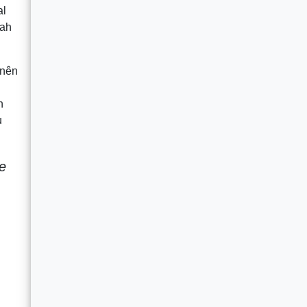
al
mah
 nên
n
u
se
,