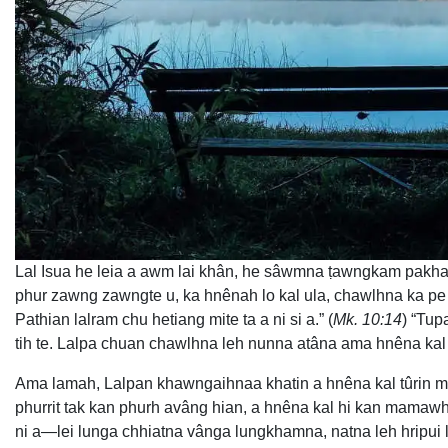
Lal Isua he leia a awm lai khân, he sâwmna ṭawngkam pakhat: 
phur zawng zawngte u, ka hnênah lo kal ula, chawlhna ka pe 
Pathian lalram chu hetiang mite ta a ni si a.” (
Mk. 10:14
) “Tup
tih te. Lalpa chuan chawlhna leh nunna atâna ama hnêna kal 
Ama lamah, Lalpan khawngaihnaa khatin a hnêna kal tûrin mi
phurrit tak kan phurh avâng hian, a hnêna kal hi kan mama
ni a—lei lunga chhiatna vânga lungkhamna, natna leh hripui