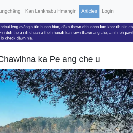
ungchâng
Kan Lehkhabu Hmangin
Articles
Login
ripui leng avângin tûn hunah hian, dâka thawn chhuahna lam khar rih niin e
 i duh tho a nih chuan a theih hunah kan rawn thawn ang che, a nih loh paw
 lo check dâwn nia.
 Chawlhna ka Pe ang che u