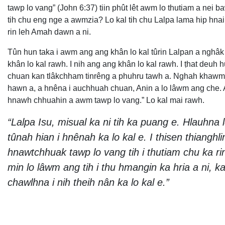
tawp lo vang” (John 6:37) tiin phût lêt awm lo thutiam a nei 
tih chu eng nge a awmzia? Lo kal tih chu Lalpa lama hip hnai
rin leh Amah dawn a ni.
Tûn hun taka i awm ang ang khân lo kal tûrin Lalpan a nghâk 
khân lo kal rawh. I nih ang ang khân lo kal rawh. I ṭhat deuh
chuan kan tlâkchham tinrêng a phuhru tawh a. Nghah khawmuan a
hawn a, a hnêna i auchhuah chuan, Anin a lo lâwm ang che.
hnawh chhuahin a awm tawp lo vang.” Lo kal mai rawh.
“Lalpa Isu, misual ka ni tih ka puang e. Hlauhna 
tûnah hian i hnênah ka lo kal e. I thisen thianghl
hnawtchhuak tawp lo vang tih i thutiam chu ka rin
min lo lâwm ang tih i thu hmangin ka hria a ni, k
chawlhna i nih theih nân ka lo kal e.”