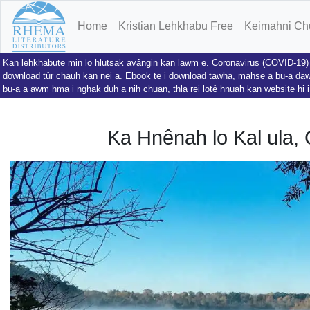
Home
Kristian Lehkhabu Free
Keimahni Ch
Kan lehkhabute min lo hlutsak avângin kan lawm e. Coronavirus (COVID-19) h
download tûr chauh kan nei a. Ebook te i download tawha, mahse a bu-a dawn
bu-a a awm hma i nghak duh a nih chuan, thla rei lotê hnuah kan website hi i
Ka Hnênah lo Kal ula,