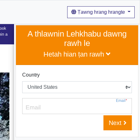
Ṭawng hrang hrangte
book
A thlawnin Lehkhabu dawng
hin a
rawh le
Hetah hian ṭan rawh
Country
Email
*
Next