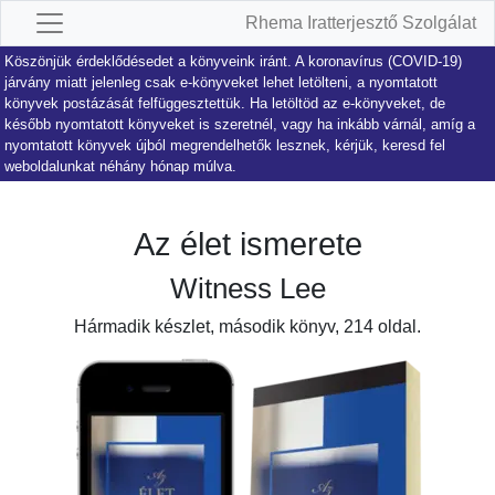
Rhema Iratterjesztő Szolgálat
Köszönjük érdeklődésedet a könyveink iránt. A koronavírus (COVID-19)
járvány miatt jelenleg csak e-könyveket lehet letölteni, a nyomtatott
könyvek postázását felfüggesztettük. Ha letöltöd az e-könyveket, de
később nyomtatott könyveket is szeretnél, vagy ha inkább várnál, amíg a
nyomtatott könyvek újból megrendelhetők lesznek, kérjük, keresd fel
weboldalunkat néhány hónap múlva.
Az élet ismerete
Witness Lee
Hármadik készlet, második könyv, 214 oldal.