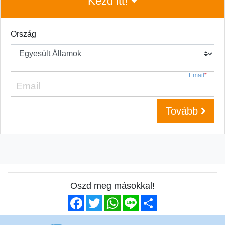
Kezd itt!
Ország
Email
*
Tovább
Oszd meg másokkal!
Facebook
Twitter
WhatsApp
Line
Share