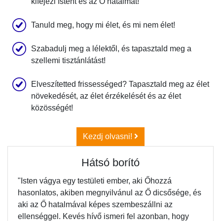
kifejezi Istent és az Ő hatalmát!
Tanuld meg, hogy mi élet, és mi nem élet!
Szabadulj meg a lélektől, és tapasztald meg a
szellemi tisztánlátást!
Elveszítetted frissességed? Tapasztald meg az élet
növekedését, az élet érzékelését és az élet
közösségét!
Kezdj olvasni!
Hátsó borító
"Isten vágya egy testületi ember, aki Őhozzá
hasonlatos, akiben megnyilvánul az Ő dicsősége, és
aki az Ő hatalmával képes szembeszállni az
ellenséggel. Kevés hívő ismeri fel azonban, hogy