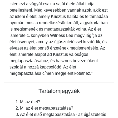
Isten ezt a vágyát csak a saját élete által tudja
beteljesíteni. Még kevesebben vannak azok, akik ezt
az isteni életet, amely Krisztus halála és feltámadása
nyomán most a rendelkezésünkre áll, a gyakorlatban
is megismerték és megtapasztalták volna. Az élet
ismerete c. könyvben Witness Lee megvilágítja az
élet ösvényét, amely az újjászületéssel kezdődik, és
elvezet az élet benső érzetének megismeréséig. Az
élet ismerete alapot ad Krisztus valóságos
megtapasztalásához, és hasznos bevezetőként
szolgál a hozzá kapcsolódó, Az élet
megtapasztalása címen megjelent kötethez."
Tartalomjegyzék
Mi az élet?
Mi az élet megtapasztalása?
Az élet első megtapasztalása - az újjászületés