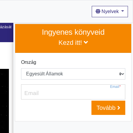
Nyelvek
tázását
Ingyenes könyveid
Kezd itt!
Ország
Email
*
Tovább