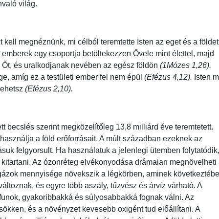
nvaló világ.
 kell megnéznünk, mi célból teremtette Isten az eget és a földet
tt emberek egy csoportja betöltekezzen Ővele mint élettel, majd
ék Őt, és uralkodjanak nevében az egész földön
(1Mózes 1,26).
e, amíg ez a testületi ember fel nem épül
(Efézus 4,12).
Isten 
lehetsz
(Efézus 2,10).
t becslés szerint megközelítőleg 13,8 milliárd éve teremtetett.
használja a föld erőforrásait. A múlt században ezeknek az
uk felgyorsult. Ha használatuk a jelenlegi ütemben folytatódik
k kitartani. Az ózonréteg elvékonyodása drámaian megnövelheti
gázok mennyisége növekszik a légkörben, aminek következtéb
ltoznak, és egyre több aszály, tűzvész és árvíz várható. A
ájfunok, gyakoribbakká és súlyosabbakká fognak válni. Az
sökken, és a növényzet kevesebb oxigént tud előállítani. A