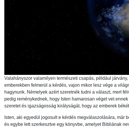
Valahányszor valamilyen természeti csapás, például járvány, f
emberekben felmerül a kérdés, vajon mikor lesz vége a vilá
hagynunk. Némelyek azért szeretnék tudni a választ, mert féln
pedig reménykednek, hogy Isten hamarosan véget vet ennek a
szeretet és igazságosság királyságát, hogy az emberek bék
Isten, aki egyedül jogosult e kérdés megválaszolására, már be
és egybe lett szerkesztve egy könyvbe, amelyet Bibliának n