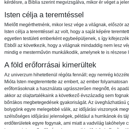
kérdésre, a Biblia szerint megvizsgálva, mikor ér véget a jele
Isten célja a teremtéssel
Mielőtt megérthetnénk, mikor lesz vége a világnak, először azt
Isten célja a teremtéssel az volt, hogy a saját képére teremte
egyetlen testületi emberként egybeépüljenek, s így kifejezz
Ebből az következik, hogy a világnak mindaddig nem lesz vég
mindig e mesterművön munkálkodik, amelynek te is részese 
A föld erőforrásai kimerültek
Az univerzum hihetetlenül régóta fennáll; egy nemrég közzétet
Mióta Isten megteremtette az embert, az ember folyamatosan 
erőforrásoknak a használata ugrásszerűen megnőtt, és apadás
akkor az olajtartalékaink a következő évszázadig sem fogna
bőrrákos megbetegedések gyakoriságát. Az üvegházhatású 
bolygónk egyre melegebbé válik, az időjárási viszonyok megvá
szélsőséges időjárási jelenségek, például a hurrikánok és t
erdőterületek egyre fogynak, ami miatt a vadvilág lakóhelye c