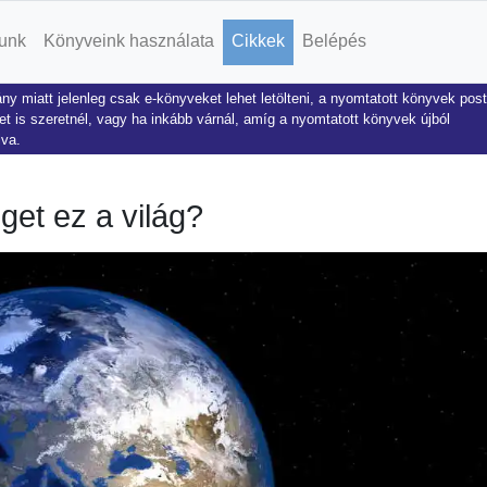
unk
Könyveink használata
Cikkek
Belépés
ny miatt jelenleg csak e-könyveket lehet letölteni, a nyomtatott könyvek pos
t is szeretnél, vagy ha inkább várnál, amíg a nyomtatott könyvek újból
lva.
get ez a világ?