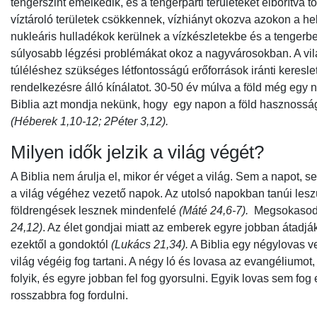
tengerszint emelkedik, és a tengerparti területeket elborítva t
víztároló területek csökkennek, vízhiányt okozva azokon a he
nukleáris hulladékok kerülnek a vízkészletekbe és a tenger
súlyosabb légzési problémákat okoz a nagyvárosokban. A vil
túléléshez szükséges létfontosságú erőforrások iránti keresl
rendelkezésre álló kínálatot. 30-50 év múlva a föld még egy 
Biblia azt mondja nekünk, hogy egy napon a föld hasznossága v
(Héberek 1,10-12; 2Péter 3,12).
Milyen idők jelzik a világ végét?
A Biblia nem árulja el, mikor ér véget a világ. Sem a napot, 
a világ végéhez vezető napok. Az utolsó napokban tanúi les
földrengések lesznek mindenfelé
(Máté 24,6-7).
Megsokasodik
24,12)
. Az élet gondjai miatt az emberek egyre jobban áta
ezektől a gondoktól
(Lukács 21,34).
A Biblia egy négylovas ver
világ végéig fog tartani. A négy ló és lovasa az evangéliumot,
folyik, és egyre jobban fel fog gyorsulni. Egyik lovas sem fo
rosszabbra fog fordulni.