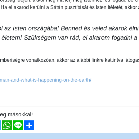
Ha el akarod kerülni a Sátán pusztítását és Isten ítéletét, akkor 
l az Isten országába! Benned és veled akarok élni
 életem! Szükségem van rád, el akarom fogadni a
emberiségre vonatkozóan, akkor az alábbi linkre kattintva látoga
-man-and-what-is-happening-on-the-earth/
eg másokkal!
ebook
Twitter
WhatsApp
Line
Share