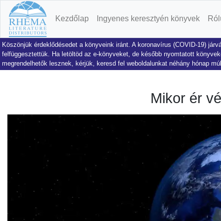
Kezdőlap
Ingyenes keresztyén könyvek
Ról
Köszönjük érdeklődésedet a könyveink iránt. A koronavírus (COVID-19) járvá
felfüggesztettük. Ha letöltöd az e-könyveket, de később nyomtatott könyveke
megrendelhetők lesznek, kérjük, keresd fel weboldalunkat néhány hónap mú
Mikor ér vé