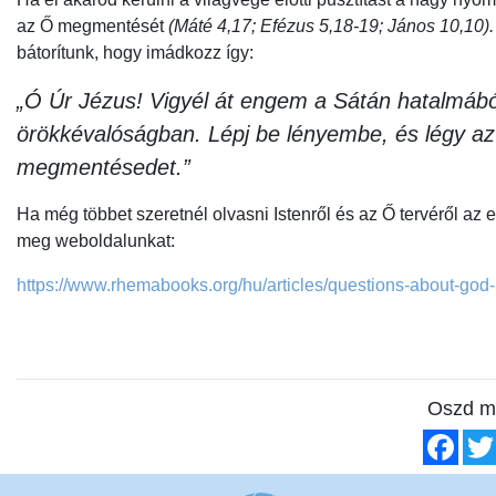
az Ő megmentését
(Máté 4,17; Efézus 5,18-19; János 10,10).
bátorítunk, hogy imádkozz így:
„Ó Úr Jézus! Vigyél át engem a Sátán hatalmábó
örökkévalóságban. Lépj be lényembe, és légy az
megmentésedet.”
Ha még többet szeretnél olvasni Istenről és az Ő tervéről az 
meg weboldalunkat:
https://www.rhemabooks.org/hu/articles/questions-about-god
Oszd m
Fac