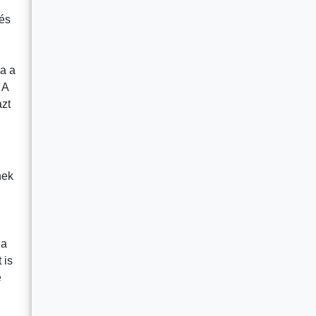
 és
ja a
 A
azt
nek
 a
 is
e