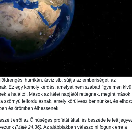
öldrengés, hurrikán, árvíz stb. sújtja az emberiséget, az
gnak. Ez egy komoly kérdés, amelyet nem szabad figyelmen kívü
ek a haláltól. Mások az ítélet napjától rettegnek, megint mások
 szörnyű felfordulásnak, amely körülvesz bennünket, és elhoz
ében és örömben élhessenek.
szélt erről az Ő hűséges prófétái által, és beszéde le lett jegy
evezünk
(Máté 24,36).
Az alábbiakban válaszolni fogunk erre a