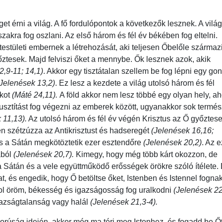
et érni a világ. A fő fordulópontok a következők lesznek. A világ
szakra fog oszlani. Az első három és fél év békében fog eltelni.
testületi embernek a létrehozását, aki teljesen Őbelőle származi
ztesek. Majd felviszi őket a mennybe. Ők lesznek azok, akik
2,9-11; 14,1)
. Akkor egy tisztátalan szellem be fog lépni egy go
(Jelenések 13,2)
. Ez lesz a kezdete a világ utolsó három és fél
akot
(Máté 24,11).
A föld akkor nem lesz többé egy olyan hely, ah
pusztítást fog végezni az emberek között, ugyanakkor sok termés
 11,13).
Az utolsó három és fél év végén Krisztus az Ő győztese
n szétzúzza az Antikrisztust és hadseregét
(Jelenések 16,16;
 és a Sátán megkötöztetik ezer esztendőre
(Jelenések 20,2)
. Az e
ából
(Jelenések 20,7).
Kimegy, hogy még több kárt okozzon, de
 a Sátán és a vele együttműködő erősségek örökre szóló ítélete.
, és engedik, hogy Ő betöltse őket, Istenben és Istennel fogna
ol öröm, békesség és igazságosság fog uralkodni
(Jelenések 22
gazságtalanság vagy halál
(Jelenések 21,3-4).
omorúság idején, akkor még ma térj meg Istenhez, és fogadd be Ő