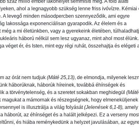
öbb száz millió ember lakóhelyét semmisíti meg. A föld alatti
lyeken, ahol a legnagyobb szükség lenne friss ivóvízre. Kémiai
be. A levegő minden másodpercben szennyeződik, ami egyre
ág lakossága exponenciálisan gyarapodik. Az élelem és a
et még a mi életünkben, vagy a gyerekeink életében, túlhaladhat
nukleáris háború nélkül sem lesz ugyanaz, mint ahol most élünk.
éget ér, és Isten, mint egy régi ruhát, összehajtja és elégeti 
sem az órát nem tudjuk
(Máté 25,13)
, de elmondja, milyenek lesz
zünk háborúknak, háborúk híreinek, továbbá éhínségek és
 a törvénytelenség, és a szeretet sokakban meghidegül
(Máté
dják magukat a mámornak és részegségnek, hogy elmeneküljenek
sennyel is illusztrálja a világ folyását
(Jelenések 6,1-8),
amely
 a háborút, az éhínséget és a halált jelképezi. Ez a verseny most
g eltűnni, és hiába reménykedünk a helyzet javulásában, az egyr