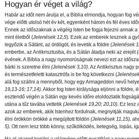
Hogyan ér véget a világ?
Habár az időt nem árulja el, a Biblia elmondja, hogyan fog vég
vége előtti utolsó hét év két, egyenként három és fél éves idő
Ennek az időszaknak a végéig Isten be fogja fejezni annak a 
mint életből (
Jelenések 12,5
). Ezek az emberek lesznek a győ
legyőzik a Sátánt, az ördögöt, és levetik a földre
(Jelenések 1
emberbe, az Antikrisztusba, és a Sátán átadja neki az erejét
évének. A Biblia a nagy nyomorúságnak nevezi ezt az idősz
bárki is szeretne élni
(Jelenések 3,10)
. Az Antikrisztus nagy 
és természetfeletti katasztrófa is be fog következni (
Jelenések
alá fog szállni a mennyből, hogy egy Armageddon nevű helye
19,13-16; 17,14).
Akkor fog Isten királysága eljönni a földre,
esztendő végén a Sátán egy kevés időre eloldoztatik fogság
utána a tűz tavába vettetik
(Jelenések 19,20; 20,10)
. Ez lesz
azok az emberek, akik Istenhez fordulnak, megnyitják magukat
élni örökkön örökké a megújított földön
(Jelenések 11,15),
ah
5).
Ott nem lesz több könny, szűkölködés, betegség, lopás, i
Ha el akarod kerülni a világvége előtti pusztítást a nagy ny