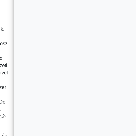
k,
nosz
ol
zeti
ivel
zer
 De
k
,3-
t és