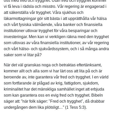
oss med fred och trygghet. Utan fred och trygghet kommer
vi få leva i rädsla och misstro. Vår regering är engagerad i
att säkerställa vår trygghet. Våra sjukhus och
läkarmottagningar gör sitt bästa i att upprätthålla vår hälsa
och vårt fysiska välmående, våra banker och finansiella
institutioner utlovar trygghet för våra besparingar och
investeringar. Men kan vi verkligen räkna med den trygghet
som utlovas av våra finansiella institutioner, av vår regering
och vårt hälso- och sjukvårdssystem, och i så många andra
saker som vi litar på?
När det väl granskas noga och betraktas eftertänksamt,
kommer allt och alla som vi har lärt oss att lita på och är
beroende av, inte garantera vår fred och trygghet. I en värld
som fortfarande är plågad av krig, fattigdom, sjukdom,
kriminalitet har det mänskliga samhället inget att erbjuda
som kan garantera oss en evig fred och trygghet. Bibeln
säger att: ”när folk säger: "Fred och trygghet", då drabbar
undergången dem lika plötsligt…” (1 Tess 5:3).