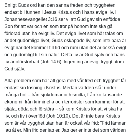
Enligt Guds ord kan den sanna freden och tryggheten
endast bli funnen i Jesus Kristus och i hans eviga liv. I
Johannesevangeliet 3:16 ser vi att Gud gav sin enfödde
Son för att var och en som tror på honom inte ska gå
förlorad utan ha evigt liv. Det eviga livet som här talas om
är det gudomliga livet, Guds oskapade liv, som inte bara är
evigt när det kommer till tid och rum utan det är också evigt
och gudomligt till sin natur. Detta liv är Gud själv och hans
liv är oförstörbart (Joh 14:6). Ingenting är evigt tryggt utom
Gud själv.
Alla problem som har att göra med vår fred och trygghet får
endast sin lösning i Kristus. Medan världen står under
många hot – från sjukdomar och smitta, från kollapsande
ekonomi, från kriminella och terrorister som kommer för att
stjäla, döda och förstöra – så kom Kristus för att vi ska ha
liv, och liv i överflöd (Joh 10:10). Det är inte bara Kristus
som är vår trygghet utan han är också vår frid: ”Frid lämnar
jag åt er. Min frid ger jag er. Jag ger er inte det som världen