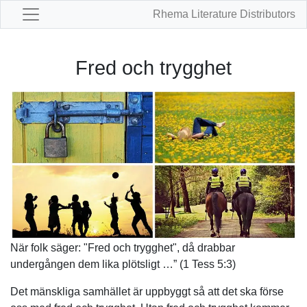
Rhema Literature Distributors
Fred och trygghet
När folk säger: "Fred och trygghet", då drabbar
undergången dem lika plötsligt …” (1 Tess 5:3)
Det mänskliga samhället är uppbyggt så att det ska förse