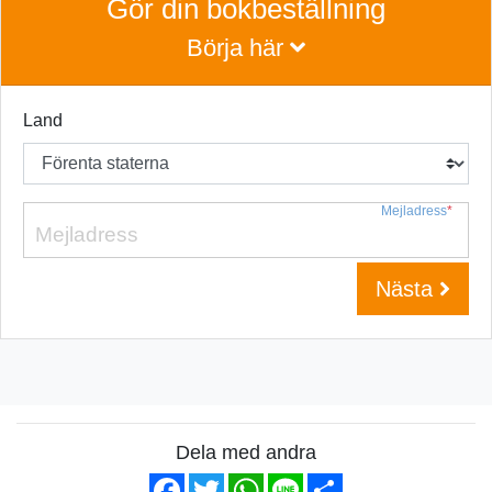
Gör din bokbeställning
Börja här
Land
Mejladress
*
Nästa
Dela med andra
Facebook
Twitter
WhatsApp
Line
Share