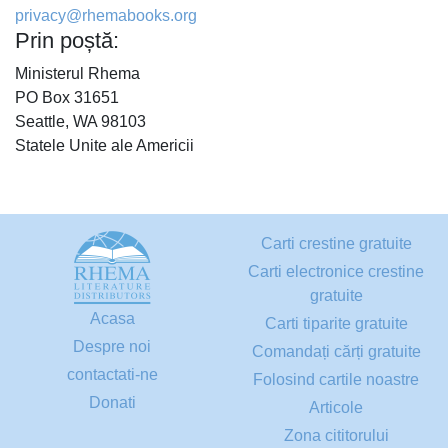
privacy@rhemabooks.org
Prin poștă:
Ministerul Rhema
PO Box 31651
Seattle, WA 98103
Statele Unite ale Americii
Carti crestine gratuite
Carti electronice crestine
gratuite
Acasa
Carti tiparite gratuite
Despre noi
Comandați cărți gratuite
contactati-ne
Folosind cartile noastre
Donati
Articole
Zona cititorului