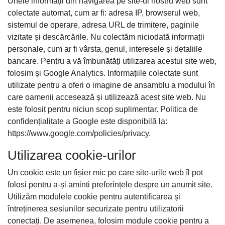
Unele informații din navigarea pe site-ul nostru web sunt
colectate automat, cum ar fi: adresa IP, browserul web,
sistemul de operare, adresa URL de trimitere, paginile
vizitate și descărcările. Nu colectăm niciodată informații
personale, cum ar fi vârsta, genul, interesele și detaliile
bancare. Pentru a vă îmbunătăți utilizarea acestui site web,
folosim și Google Analytics. Informațiile colectate sunt
utilizate pentru a oferi o imagine de ansamblu a modului în
care oamenii accesează și utilizează acest site web. Nu
este folosit pentru niciun scop suplimentar. Politica de
confidențialitate a Google este disponibilă la:
https://www.google.com/policies/privacy.
Utilizarea cookie-urilor
Un cookie este un fișier mic pe care site-urile web îl pot
folosi pentru a-și aminti preferințele despre un anumit site.
Utilizăm modulele cookie pentru autentificarea și
întreținerea sesiunilor securizate pentru utilizatorii
conectați. De asemenea, folosim module cookie pentru a