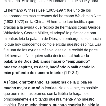
ministerio. Esto llegó a ser el fundamento de su fe y obra.
El hermano Witness Lee (1905-1997) fue uno de los
colaboradores más cercanos del hermano Watchman Nee
(1903-1972) en la China. El hermano Lee testifica que
gracias a la ayuda que recibió de hermanos como George
Whitefield y George Müller, él adoptó la práctica de orar
mientras leía la palabra de Dios, sin embargo, desconocía
lo que hoy conocemos como
ejercitar nuestro espíritu.
Esa
fue una de las ayudas más valiosas que recibió de parte
del hermano Nee quien solía decir que
al hablar la
palabra de Dios debíamos hacerlo “empujando”
nuestro espíritu, es decir, haciéndolo salir desde lo
más profundo de nuestro interior
(1 P. 3:4).
Así que, orar tomando las palabras de la Biblia es
mucho mejor que sólo leerlas.
No obstante, es posible
que aún mientras oramos con la Biblia lo hagamos
principalmente ejercitando nuestra mente y no nuestro
espíritu.
Por mucho tiempo, nuestro espíritu ha sido
la