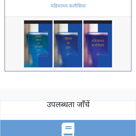
महिमामय कलीसिया
उपलब्धता जाँचें