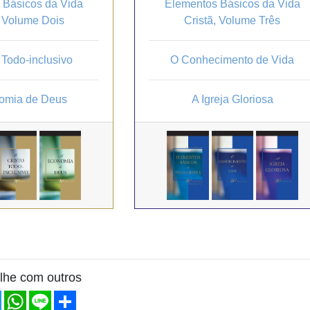
 Básicos da Vida
Elementos Básicos da Vida
, Volume Dois
Cristã, Volume Três
 Todo-inclusivo
O Conhecimento de Vida
omia de Deus
A Igreja Gloriosa
lhe com outros
ebook
Twitter
WhatsApp
Line
Share