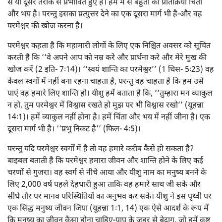
से या दूसरे तरीके से प्रभावित हुए हैं। हम में से बहुतों की प्रतिक्रिया चिंता
और भय है। परन्तु इसका प्रत्युत्तर देने का एक दूसरा मार्ग भी है-और वह
परमेश्वर की खोज करना है।
परमेश्वर कहता है कि महामारी लोगों के लिए एक निश्चित अवसर को सूचित
करती है कि ‘‘वे अपने आप को नम्र करे और प्रार्थना करे और मेरे मुख की
खोज करें (2 इति- 7ः14)। ‘‘स्वयं शान्ति का परमेश्वर’’ (1 थिस- 5ः23) वह
केवल स्वर्गों में नहीं बना रहना चाहता है, परन्तु वह चाहता है कि हम उसे
पाएं वह हमारे लिए शान्ति हो। यीशु हमें बताता है कि, ‘‘तुम्हारा मन व्याकुल
न हो, तुम परमेश्वर में विश्वास रखते हो मुझ पर भी विश्वास रखो’’ (यूहन्ना
14ः1)। हमें व्याकुल नहीं होना है। हमें चिंता और भय में नहीं जीना है। एक
दूसरा मार्ग भी है। ‘‘प्रभु निकट है’’ (फिल- 4ः5)।
परन्तु यदि परमेश्वर स्वर्गों में है तो वह हमारे करीब कैसे हो सकता है?
बाइबल बताती है कि परमेश्वर हमारा जीवन और शान्ति होने के लिए कई
चरणों से गुजरा। वह स्वर्ग से नीचे आया और यीशु नाम का मनुष्य बनने के
लिए 2,000 वर्ष पहले देहधारी हुआ ताकि वह हमारे साथ जी सके और
सीधे तौर पर मानव परिस्थितियों का अनुभव कर सके। यीशु ने इस पृथ्वी पर
एक सिद्ध मनुष्य जीवन जिया (यूहन्ना 1ः1, 14) एक ऐसे आदर्श के रूप में
कि मनुष्य का जीवन कैसा होना चाहिए-पाप के जहर से बेदाग, जो हमें कष्ट