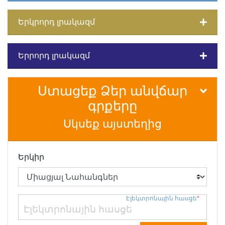
Երկրորդ լրակազմ
Երրորդ լրակազմ
Ստացեք Ձեր անվճար
գրքերը
Սկսեք այստեղից
Երկիր
Էլեկտրոնային հասցե
*